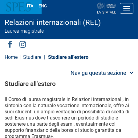
S
ITA
ENG
a
Toggl
l
t
Relazioni internazionali (REL)
a
a
Laurea magistrale
l
c
o
Social
n
t
Menu
Home
Studiare
Studiare all'estero​
e
n
u
Naviga questa sezione
t
o
Studiare all'estero​
p
r
i
Il Corso di laurea magistrale in Relazioni internazionali, in
n
sintonia con la naturale vocazione internazionale, offre ai
c
suoi studenti un ampio ventaglio di possibilità di scelta di
i
p
sedi Erasmus dove trascorrere un periodo di studio e
a
sostenere una parte degli esami, eventualmente col
l
supporto finanziario della borsa di studio garantita dal
e
programma Erasmus+.