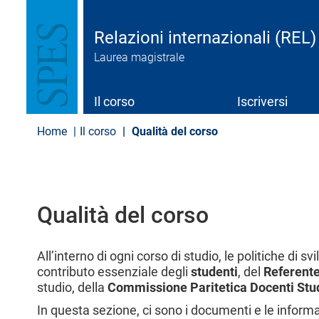
S
a
l
Relazioni internazionali (REL)
t
Laurea magistrale
a
a
l
c
Il corso
Iscriversi
o
n
Home
Il corso
Qualità del corso
t
e
n
u
t
Qualità del corso
o
p
r
i
All’interno di ogni corso di studio, le politiche di 
n
contributo essenziale degli
studenti
, del
Referente
c
studio, della
Commissione Paritetica Docenti Stu
i
p
In questa sezione, ci sono i documenti e le infor
a