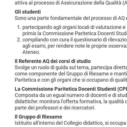
attiva al processo di Assicurazione della Qualità (
l
e
Gli studenti
Sono una parte fondamentale del processo di AQ e
partecipando agli organi locali di valutazione e 
primis la Commissione Paritetica Docenti Stud
compilando con cura il questionario di rilevazion
agli esami, per rendere note le proprie osservaz
Ateneo.
Il Referente AQ dei corsi di studio
Svolge un ruolo di guida sul tema, partecipa dirett
come componente del Gruppo di Riesame e mantie
Paritetica e con gli organi che si occupano di quali
La Commissione Paritetica Docenti Studenti (CP
Composta da un egual numero di docenti e di stude
didattiche: monitora l’offerta formativa, la qualità de
parte dei professori e dei ricercatori.
Il Gruppo di Riesame
Istituito all'interno del Collegio didattico, si occ