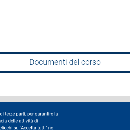
Documenti del corso
accessibilità
Privacy e cookie
Cookie settings
Note legali
Re
di terze parti, per garantire la
cia delle attività di
Segui La Statale su
icchi su "Accetta tutti" ne